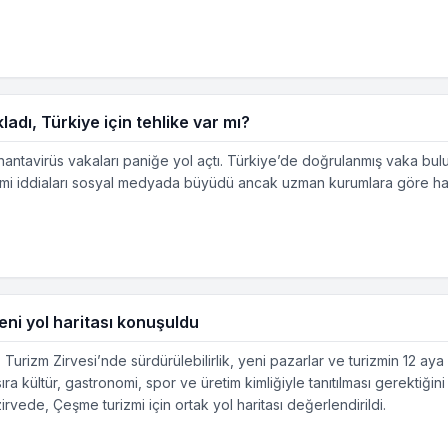
ladı, Türkiye için tehlike var mı?
antavirüs vakaları paniğe yol açtı. Türkiye’de doğrulanmış vaka bul
emi iddiaları sosyal medyada büyüdü ancak uzman kurumlara göre hanta
eni yol haritası konuşuldu
rizm Zirvesi’nde sürdürülebilirlik, yeni pazarlar ve turizmin 12 aya y
ra kültür, gastronomi, spor ve üretim kimliğiyle tanıtılması gerektiğin
zirvede, Çeşme turizmi için ortak yol haritası değerlendirildi.