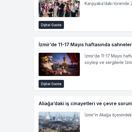
Karşıyaka’daki törende 
Dijital Gaste
İzmir’de 11-17 Mayıs haftasında sahneler
İzmir’de 11-17 Mayıs haft
söyleşi ve sergilerle İz
Dijital Gaste
Aliağa’daki iş cinayetleri ve çevre soru
İzmir’in Aliağa ilçesinde