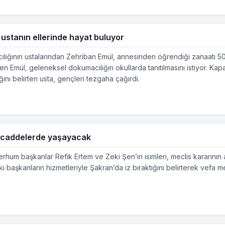
k ustanın ellerinde hayat buluyor
ılığının ustalarından Zehriban Emül, annesinden öğrendiği zanaatı 50
en Emül, geleneksel dokumacılığın okullarda tanıtılmasını istiyor. Kap
nı belirten usta, gençleri tezgaha çağırdı.
ri caddelerde yaşayacak
hum başkanlar Refik Ertem ve Zeki Şen’in isimleri, meclis kararının 
 başkanların hizmetleriyle Şakran’da iz bıraktığını belirterek vefa me