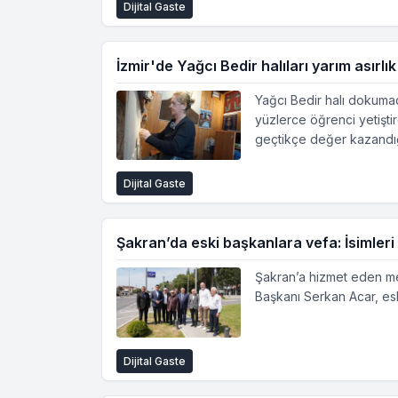
Dijital Gaste
İzmir'de Yağcı Bedir halıları yarım asırlı
Yağcı Bedir halı dokumac
yüzlerce öğrenci yetiştir
geçtikçe değer kazandığı
Dijital Gaste
Şakran’da eski başkanlara vefa: İsimle
Şakran’a hizmet eden mer
Başkanı Serkan Acar, eski
Dijital Gaste