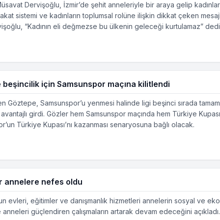
üsavat Dervişoğlu, İzmir’de şehit anneleriyle bir araya gelip kadınla
kat sistemi ve kadınların toplumsal rolüne ilişkin dikkat çeken mesa
vişoğlu, “Kadının eli değmezse bu ülkenin geleceği kurtulamaz” dedi
eşincilik için Samsunspor maçına kilitlendi
n Göztepe, Samsunspor’u yenmesi halinde ligi beşinci sırada tamamla
a avantajlı girdi. Gözler hem Samsunspor maçında hem Türkiye Kupası
or’un Türkiye Kupası’nı kazanması senaryosuna bağlı olacak.
r annelere nefes oldu
n evleri, eğitimler ve danışmanlık hizmetleri annelerin sosyal ve e
ve anneleri güçlendiren çalışmaların artarak devam edeceğini açıkladı.