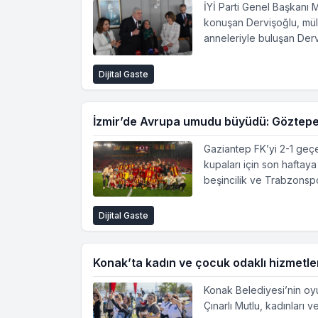
İYİ Parti Genel Başkanı M
konuşan Dervişoğlu, müla
anneleriyle buluşan Der
Dijital Gaste
İzmir’de Avrupa umudu büyüdü: Göztepe b
Gaziantep FK’yi 2-1 geçe
kupaları için son haftay
beşincilik ve Trabzonsp
Dijital Gaste
Konak’ta kadın ve çocuk odaklı hizmetle
Konak Belediyesi’nin oyu
Çınarlı Mutlu, kadınları 