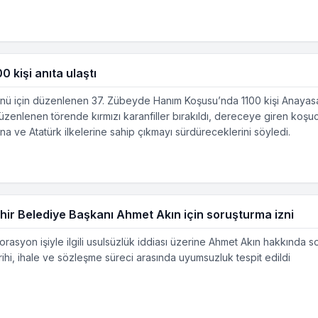
 kişi anıta ulaştı
nü için düzenlenen 37. Zübeyde Hanım Koşusu’nda 1100 kişi Anayas
zenlenen törende kırmızı karanfiller bırakıldı, dereceye giren koşucul
a ve Atatürk ilkelerine sahip çıkmayı sürdüreceklerini söyledi.
ehir Belediye Başkanı Ahmet Akın için soruşturma izni
asyon işiyle ilgili usulsüzlük iddiası üzerine Ahmet Akın hakkında so
rihi, ihale ve sözleşme süreci arasında uyumsuzluk tespit edildi