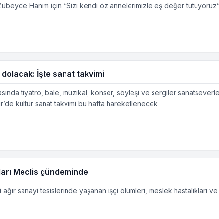
Zübeyde Hanım için “Sizi kendi öz annelerimizle eş değer tutuyoruz”
 dolacak: İşte sanat takvimi
asında tiyatro, bale, müzikal, konser, söyleşi ve sergiler sanatseverle
mir’de kültür sanat takvimi bu hafta hareketlenecek
nları Meclis gündeminde
ki ağır sanayi tesislerinde yaşanan işçi ölümleri, meslek hastalıkları