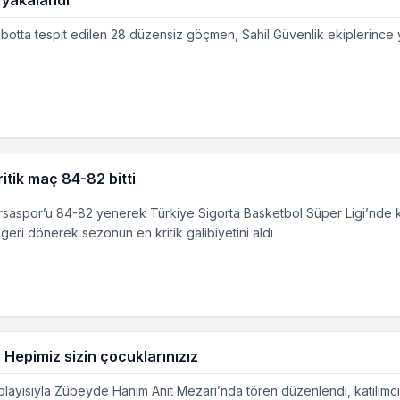
 botta tespit edilen 28 düzensiz göçmen, Sahil Güvenlik ekiplerince 
itik maç 84-82 bitti
rsaspor’u 84-82 yenerek Türkiye Sigorta Basketbol Süper Ligi’nde k
eri dönerek sezonun en kritik galibiyetini aldı
Hepimiz sizin çocuklarınızız
layısıyla Zübeyde Hanım Anıt Mezarı’nda tören düzenlendi, katılımcıla