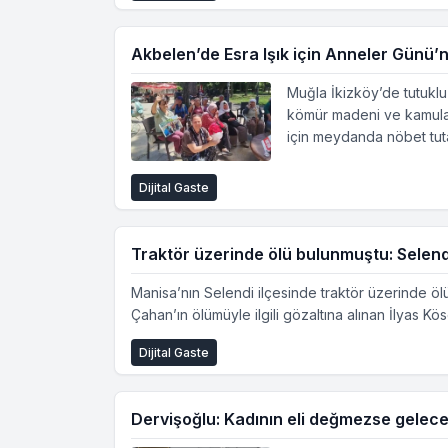
Akbelen’de Esra Işık için Anneler Günü’
Muğla İkizköy’de tutuklu
kömür madeni ve kamulaşt
için meydanda nöbet tuta
Dijital Gaste
Traktör üzerinde ölü bulunmuştu: Selendi
Manisa’nın Selendi ilçesinde traktör üzerinde ölü
Çahan’ın ölümüyle ilgili gözaltına alınan İlyas Kö
Dijital Gaste
Dervişoğlu: Kadının eli değmezse gelec