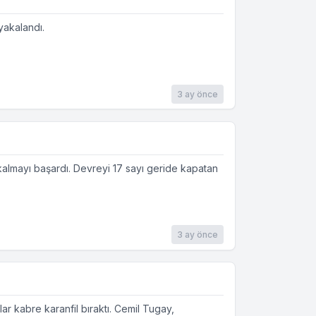
yakalandı.
3 ay önce
almayı başardı. Devreyi 17 sayı geride kapatan
3 ay önce
r kabre karanfil bıraktı. Cemil Tugay,