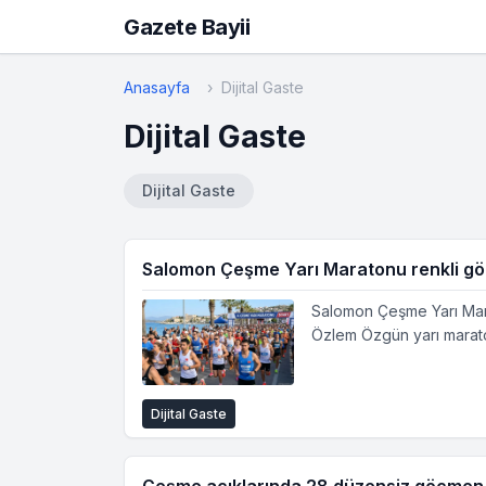
Gazete Bayii
Anasayfa
Dijital Gaste
Dijital Gaste
Dijital Gaste
Salomon Çeşme Yarı Maratonu renkli gö
Salomon Çeşme Yarı Mara
Özlem Özgün yarı marato
Dijital Gaste
Çeşme açıklarında 28 düzensiz göçmen