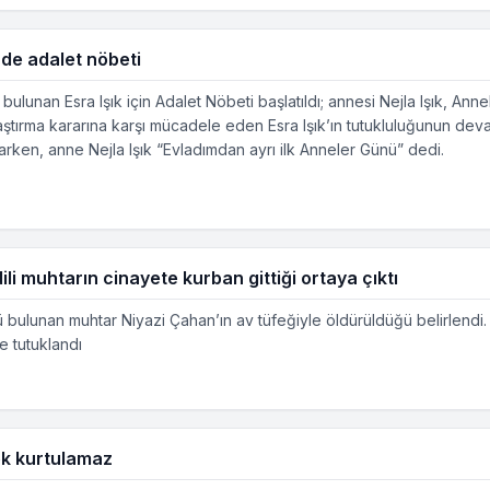
nde adalet nöbeti
 bulunan Esra Işık için Adalet Nöbeti başlatıldı; annesi Nejla Işık, A
ırma kararına karşı mücadele eden Esra Işık’ın tutukluluğunun devamın
rken, anne Nejla Işık “Evladımdan ayrı ilk Anneler Günü” dedi.
li muhtarın cinayete kurban gittiği ortaya çıktı
 bulunan muhtar Niyazi Çahan’ın av tüfeğiyle öldürüldüğü belirlendi. 
se tutuklandı
ek kurtulamaz