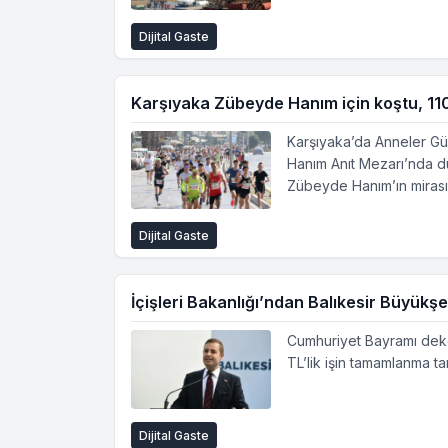
Dijital Gaste
Karşıyaka Zübeyde Hanım için koştu, 1100
Karşıyaka’da Anneler Gü
Hanım Anıt Mezarı’nda dü
Zübeyde Hanım’ın mirasın
Dijital Gaste
İçişleri Bakanlığı’ndan Balıkesir Büyükş
Cumhuriyet Bayramı dekor
TL’lik işin tamamlanma ta
Dijital Gaste