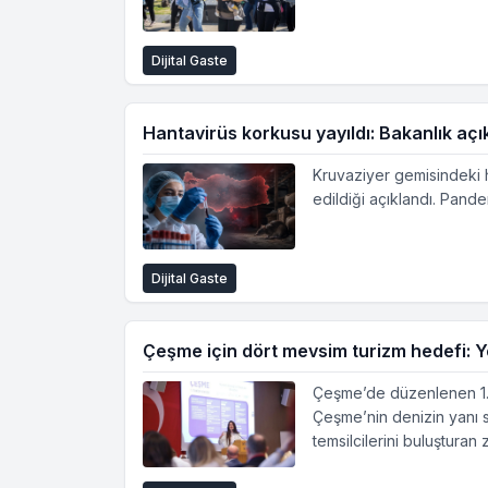
Dijital Gaste
Hantavirüs korkusu yayıldı: Bakanlık açık
Kruvaziyer gemisindeki h
edildiği açıklandı. Pand
Dijital Gaste
Çeşme için dört mevsim turizm hedefi: Y
Çeşme’de düzenlenen 1. Tu
Çeşme’nin denizin yanı sı
temsilcilerini buluşturan 