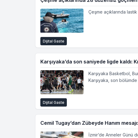
Çeşme açıklarında lastik
Dijital Gaste
Karşıyaka’da son saniyede ligde kaldı: Kr
Karşıyaka Basketbol, Bu
Karşıyaka, son bölümde g
Dijital Gaste
Cemil Tugay’dan Zübeyde Hanım mesajı: 
İzmir’de Anneler Günü do