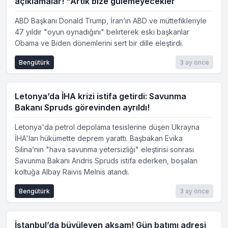
açıklamalar! "Artık bize gülemeyecekler
ABD Başkanı Donald Trump, İran’ın ABD ve müttefikleriyle
47 yıldır "oyun oynadığını" belirterek eski başkanlar
Obama ve Biden dönemlerini sert bir dille eleştirdi.
Bengütürk
3 ay önce
Letonya’da İHA krizi istifa getirdi: Savunma
Bakanı Spruds görevinden ayrıldı!
Letonya'da petrol depolama tesislerine düşen Ukrayna
İHA'ları hükümette deprem yarattı. Başbakan Evika
Silina’nın "hava savunma yetersizliği" eleştirisi sonrası
Savunma Bakanı Andris Spruds istifa ederken, boşalan
koltuğa Albay Raivis Melnis atandı.
Bengütürk
3 ay önce
İstanbul’da büyüleyen akşam! Gün batımı adresi