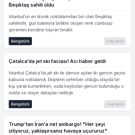
Beşiktaş sahili oldu
İstanbul’un en ikonik noktalarından biri olan Beşiktaş
sahilinde, gün batımıyla birlikte oluşan renk cümbüşü
görenleri kendine hayran bıraktı.
Bengütürk
3 ay önce
Çatalca’da jet ski faciası! Acı haber geldi
İstanbul Çatalca’da jet ski ile denize açılan iki gencin gezisi
kabusla noktalandı. Ekiplerin seferber olduğu olayda bir
kişi yaralı kurtarılırken, suda kaybolan gencin bulunduğu o
nokta ve olayın detayları netleşti.
Bengütürk
3 ay önce
Trump’tan İran’a net ambargo! "Her şeyi
izliyoruz, yaklaşırsanız havaya uçururuz"