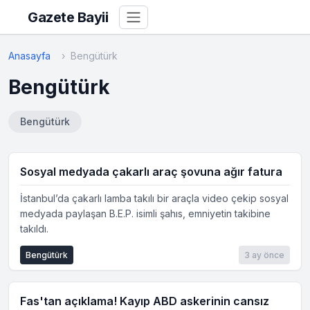
Gazete Bayii
Anasayfa
Bengütürk
Bengütürk
Bengütürk
Sosyal medyada çakarlı araç şovuna ağır fatura
İstanbul’da çakarlı lamba takılı bir araçla video çekip sosyal
medyada paylaşan B.E.P. isimli şahıs, emniyetin takibine
takıldı.
Bengütürk
3 ay önce
Fas'tan açıklama! Kayıp ABD askerinin cansız