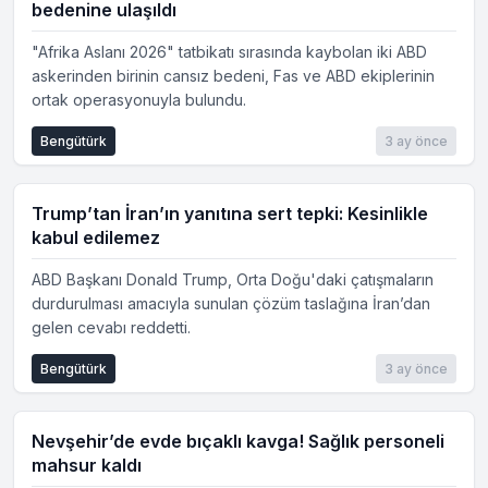
bedenine ulaşıldı
"Afrika Aslanı 2026" tatbikatı sırasında kaybolan iki ABD
askerinden birinin cansız bedeni, Fas ve ABD ekiplerinin
ortak operasyonuyla bulundu.
Bengütürk
3 ay önce
Trump’tan İran’ın yanıtına sert tepki: Kesinlikle
kabul edilemez
ABD Başkanı Donald Trump, Orta Doğu'daki çatışmaların
durdurulması amacıyla sunulan çözüm taslağına İran’dan
gelen cevabı reddetti.
Bengütürk
3 ay önce
Nevşehir’de evde bıçaklı kavga! Sağlık personeli
mahsur kaldı