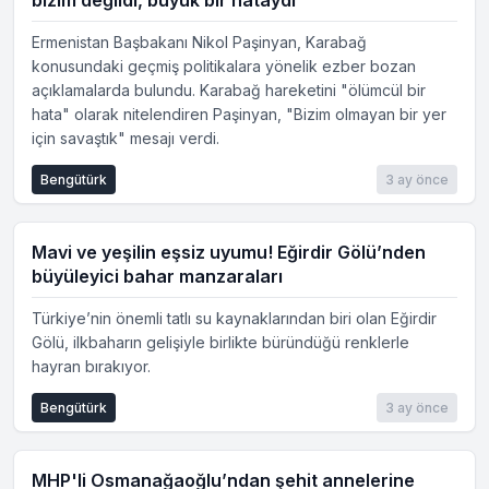
bizim değildi, büyük bir hataydı"
Ermenistan Başbakanı Nikol Paşinyan, Karabağ
konusundaki geçmiş politikalara yönelik ezber bozan
açıklamalarda bulundu. Karabağ hareketini "ölümcül bir
hata" olarak nitelendiren Paşinyan, "Bizim olmayan bir yer
için savaştık" mesajı verdi.
Bengütürk
3 ay önce
Mavi ve yeşilin eşsiz uyumu! Eğirdir Gölü’nden
büyüleyici bahar manzaraları
Türkiye’nin önemli tatlı su kaynaklarından biri olan Eğirdir
Gölü, ilkbaharın gelişiyle birlikte büründüğü renklerle
hayran bırakıyor.
Bengütürk
3 ay önce
MHP'li Osmanağaoğlu’ndan şehit annelerine