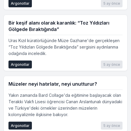
Argonotlar
5 ay önce
Bir keşif alanı olarak karanlık: “Toz Yıldızları
Gölgede Bıraktığında”
Uras Kızıl küratörlüğünde Müze Gazhane'de gerçekleşen
“Toz Yıldızları Gölgede Bıraktığında” sergisini aydınlanma
odağında inceledik.
Argonotlar
5 ay önce
Müzeler neyi hatırlatır, neyi unutturur?
Yakın zamanda Bard Collage'da eğitimine başlayacak olan
Terakki Vakfı Lisesi öğrencisi Canan Arslantunalı dünyadaki
ve Türkiye'deki örnekler üzerinden müzelerin
kolonyalizmle ilişkisine bakıyor.
Argonotlar
5 ay önce