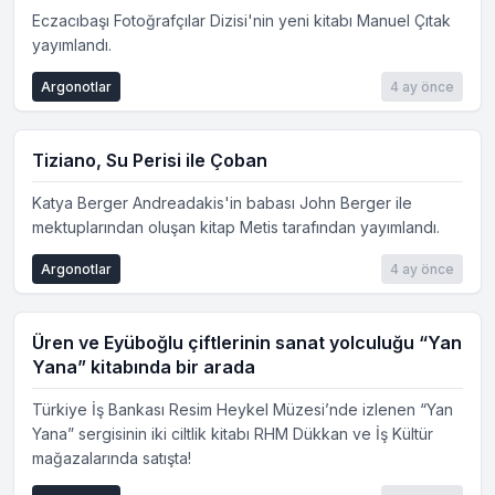
Eczacıbaşı Fotoğrafçılar Dizisi'nin yeni kitabı Manuel Çıtak
yayımlandı.
Argonotlar
4 ay önce
Tiziano, Su Perisi ile Çoban
Katya Berger Andreadakis'in babası John Berger ile
mektuplarından oluşan kitap Metis tarafından yayımlandı.
Argonotlar
4 ay önce
Üren ve Eyüboğlu çiftlerinin sanat yolculuğu “Yan
Yana” kitabında bir arada
Türkiye İş Bankası Resim Heykel Müzesi’nde izlenen “Yan
Yana” sergisinin iki ciltlik kitabı RHM Dükkan ve İş Kültür
mağazalarında satışta!