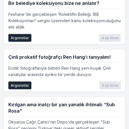
Bir belediye koleksiyonu bize ne anlatır?
Feshane'de gerçekleşen “Kolektifin Belleği: İBB
Koleksiyonları” sergisi üzerinden kamu koleksiyonculuğunu
ele aldık.
Argonotlar
4 ay önce
Çinli prokatif fotoğrafçı Ren Hang’ı tanıyalım!
Erotik fotoğraflarıyla bilinen Ren Hang yeni kuşak Çinli
sanatçılar arasında ayrıksı bir yerde duruyor.
Argonotlar
4 ay önce
Kırılgan ama inatçı bir yan yanalık ihtimali: “Sub
Rosa”
Okyanus Çağrı Çamcı'nın Depo'da gerçekleşen "Sub
Rosa" sergisini Türkiye'deki queer aktivist sergiler