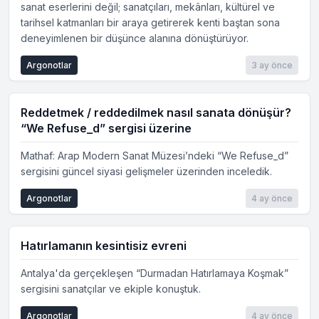
sanat eserlerini değil; sanatçıları, mekânları, kültürel ve
tarihsel katmanları bir araya getirerek kenti baştan sona
deneyimlenen bir düşünce alanına dönüştürüyor.
Argonotlar
3 ay önce
Reddetmek / reddedilmek nasıl sanata dönüşür?
“We Refuse_d” sergisi üzerine
Mathaf: Arap Modern Sanat Müzesi’ndeki “We Refuse_d”
sergisini güncel siyasi gelişmeler üzerinden inceledik.
Argonotlar
4 ay önce
Hatırlamanın kesintisiz evreni
Antalya'da gerçekleşen “Durmadan Hatırlamaya Koşmak”
sergisini sanatçılar ve ekiple konuştuk.
Argonotlar
4 ay önce