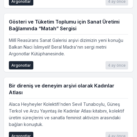
Argonotlar
4 ay önce
Gösteri ve Tüketim Toplumu için Sanat Üretimi
Bağlamında “Matah” Sergisi
Millî Reasürans Sanat Galerisi arşivi dizimizin yeni konuğu
Balkan Naci İslimyeli! Beral Madra'nın sergi metni
Argonotlar Kütüphanesinde.
Argonotlar
4 ay önce
Bir direniş ve deneyim arşivi olarak Kadınlar
Atlası
Alaca Heyheyler Kolektifi’nden Sevil Tunaboylu, Güneş
Terkol ve Arzu Yayıntaş ile Kadınlar Atlası kitabını, kolektif
üretim süreçlerini ve sanatla feminist aktivizm arasındaki
bağları konuştuk.
Argonotlar
4 ay önce