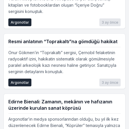
kitapları ve fotobooklardan oluşan “İçeriye Doğru”
sergisini konuştuk.
Argonotlar
3 ay önce
Resmi anlatının “Toprakaltı”na gömdüğü hakikat
Onur Gökmen’in “Toprakaltı” sergisi, Çernobil felaketinin
radyoaktif izini, hakikatin sistematik olarak gömülmesiyle
paralel arkeolojik kazı nesnesi haline getiriyor. Sanatçıyla
serginin detaylarını konuştuk.
Argonotlar
3 ay önce
Edirne Bienali: Zamanın, mekânın ve hafızanın
üzerinde kurulan sanat köprüsü
Argonotlar’ın medya sponsorlarından olduğu, bu yıl ilk kez
düzenlenecek Edirne Bienali, “Köprüler” temasıyla yalnızca