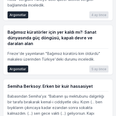
bağlamında inceledik.
Argonotlar
4 ay önce
Bağımsız küratörler için yer kaldı mı?: Sanat
dünyasında güç döngüsü, kapalı devre ve
daralan alan
Frieze'de yayımlanan "Bağımsız küratörü kim öldürdü"
makalesi üzerinden Türkiye'deki durumu inceledik.
Argonotlar
5 ay önce
Semiha Berksoy: Erken bir kuir hassasiyet
Babasından Semiha’ya: “Babanın şu mektubunu dalgınlığı
bir tarafa bırakarak kemal-i ciddiyetle oku. Kızım (… ben
bıyıklarım çıkıncaya kadar ezandan sonra sokakta
kalmazdım. (…) sen gece vakti (…) geliyorsun. Kapı