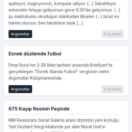
açılmıyor, bağırıyorsun, komşular işitiyor. (…) Sabahleyin
erkenden fırlayıp gidiyorsun gece 9.30’da geliyorsun. (…)
şu mektubumu okuduğun dakikadan itibaren (…) biraz ev
hanımı olursun. Sen takdirlere layık […]
Argonotlar
5 ay önce
Esnek düzlemde futbol
Pınar Bora'nın 3-28 Mart tarihleri arasında Brielfyart'ta
gerçekleşen "Esnek Alanda Futbol" sergisinin metni
Argonotlar Kütüphanesinde.
Argonotlar
5 ay önce
675 Kayıp Resmin Peşinde
Millî Reasürans Sanat Galerisi arşivi dizimizin yeni konuğu
Yurt Gezileri! Sergi kitabında yer alan Murat Ural'ın